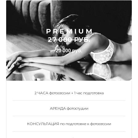
P R E M I U M
27 000 РУБ.
20 000 руб.
2 ЧАСА фотосессии + 1 час подготовка
АРЕНДА фотостудии
КОНСУЛЬТАЦИЯ по подготовке к фотосессии