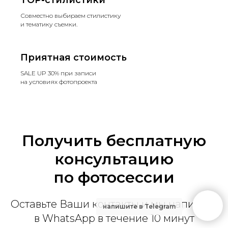
Совместно выбираем стилистику
и тематику съемки.
Приятная стоимость
SALE UP 30% при записи
на условиях фотопроекта
Получить бесплатную
консультацию
по фотосессии
Оставьте Ваши контакты и мы напишем
напишите в Telegram
в WhatsApp в течение 10 минут